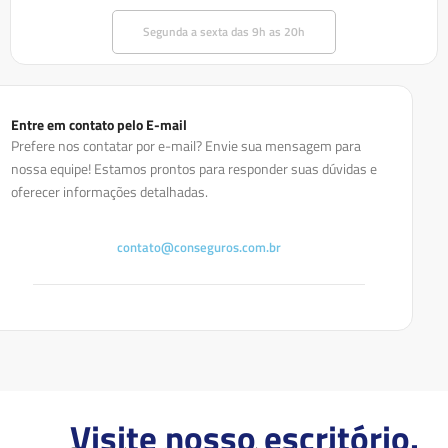
Segunda a sexta das 9h as 20h
Entre em contato pelo E-mail
Prefere nos contatar por e-mail? Envie sua mensagem para
nossa equipe! Estamos prontos para responder suas dúvidas e
oferecer informações detalhadas.
contato@conseguros.com.br
Visite nosso escritório.