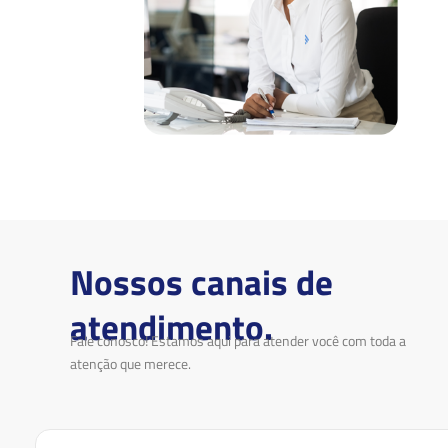
Nossos canais de
atendimento.
Fale conosco! Estamos aqui para atender você com toda a
atenção que merece.