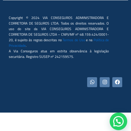
Copyright © 2024 VIA CONSEGUROS ADMINISTRADORA E
CORRETORA DE SEGUROS LTDA. Todos os direitos reservados. O
uso do site da VIA CONSEGUROS ADMINISTRADORA E
CORRETORA DE SEGUROS LTDA – CNPJ/MF nº 48.159.424/0001-
20, é sujeito às regras descritas no
Termos de Uso
e na
Política de
Privacidade
.
A Via Conseguros atua em estrita observância à legislação
securitária. Registro SUSEP nº 242159575.
W
I
F
h
n
a
a
s
c
t
t
e
s
a
b
a
g
o
p
r
o
p
a
k
m