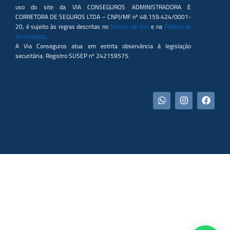
uso do site da VIA CONSEGUROS ADMINISTRADORA E
CORRETORA DE SEGUROS LTDA – CNPJ/MF nº 48.159.424/0001-
20, é sujeito às regras descritas no
Termos de Uso
e na
Política de
Privacidade
.
A Via Conseguros atua em estrita observância à legislação
securitária. Registro SUSEP nº 242159575.
W
I
F
h
n
a
a
s
c
t
t
e
s
a
b
a
g
o
p
r
o
p
a
k
m