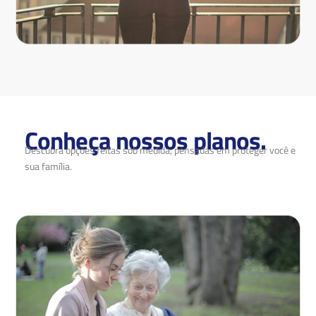
Conheça nossos planos.
Descubra opções feitas sob medida, pensadas em proteger você e
sua família.